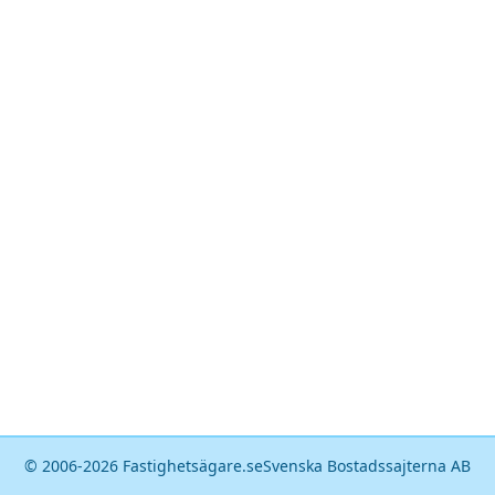
© 2006-
2026
Fastighetsägare.se
Svenska Bostadssajterna AB