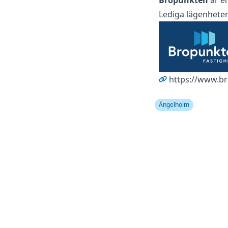
Bropunkten
är en
Lediga lägenhete
https://www.b
Ängelholm