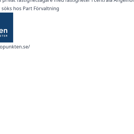
 privat fastighetsägare med fastigheter i centrala Ängelho
r söks hos
Part Förvaltning
ropunkten.se/