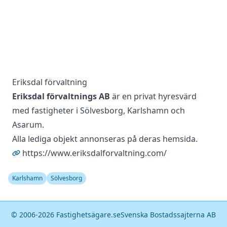
Eriksdal förvaltning
Eriksdal förvaltnings AB
är en privat hyresvärd
med fastigheter i Sölvesborg, Karlshamn och
Asarum.
Alla lediga objekt annonseras på deras hemsida.
https://www.eriksdalforvaltning.com/
Karlshamn
Sölvesborg
© 2006-
2026
Fastighetsägare.se
Svenska Bostadssajterna AB