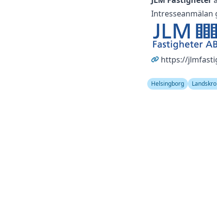
JLM Fastigheter
ä
Intresseanmälan 
https://jlmfasti
Helsingborg
Landskro