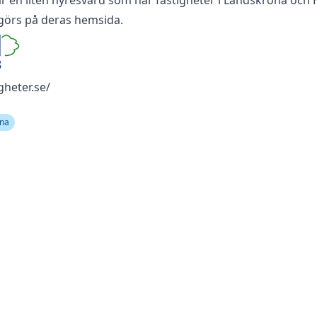
r en liten hyresvärd som har fastigheter i Landskrona och 
görs på deras hemsida.
gheter.se/
na