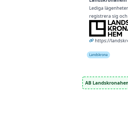
Landskronahem
Lediga lägenhete
registrera sig oc
https://landsk
Landskrona
AB Landskronahe