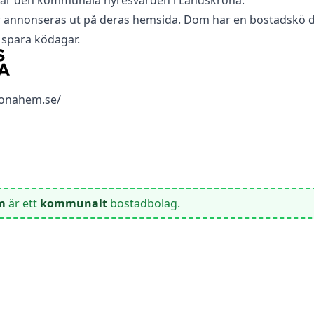
är den kommunala hyresvärden i Landskrona.
r annonseras ut på deras hemsida. Dom har en bostadskö 
h spara ködagar.
ronahem.se/
m
är ett
kommunalt
bostadbolag.