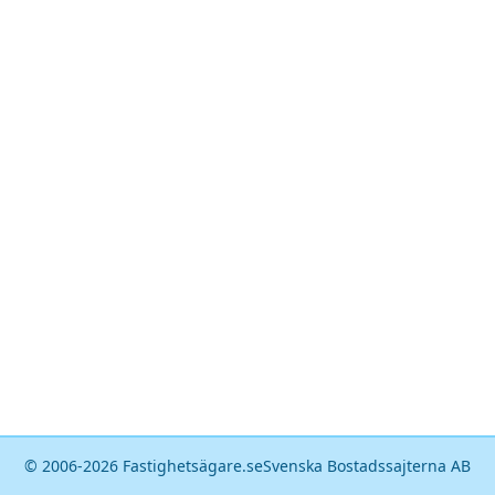
© 2006-
2026
Fastighetsägare.se
Svenska Bostadssajterna AB