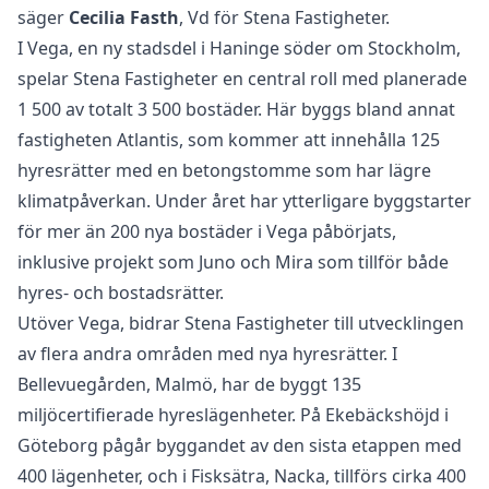
säger
Cecilia Fasth
, Vd för Stena Fastigheter.
I Vega, en ny stadsdel i Haninge söder om Stockholm,
spelar Stena Fastigheter en central roll med planerade
1 500 av totalt 3 500 bostäder. Här byggs bland annat
fastigheten Atlantis, som kommer att innehålla 125
hyresrätter med en betongstomme som har lägre
klimatpåverkan. Under året har ytterligare byggstarter
för mer än 200 nya bostäder i Vega påbörjats,
inklusive projekt som Juno och Mira som tillför både
hyres- och bostadsrätter.
Utöver Vega, bidrar Stena Fastigheter till utvecklingen
av flera andra områden med nya hyresrätter. I
Bellevuegården, Malmö, har de byggt 135
miljöcertifierade hyreslägenheter. På Ekebäckshöjd i
Göteborg pågår byggandet av den sista etappen med
400 lägenheter, och i Fisksätra, Nacka, tillförs cirka 400