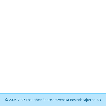
© 2006-
2026
Fastighetsägare.se
Svenska Bostadssajterna AB