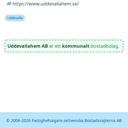
https://www.uddevallahem.se/
Uddevalla
Uddevallahem AB
är ett
kommunalt
bostadbolag.
© 2006-
2026
Fastighetsägare.se
Svenska Bostadssajterna AB