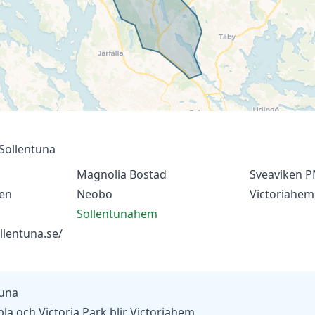
 Sollentuna
Magnolia Bostad
Sveaviken 
en
Neobo
Victoriahem
Sollentunahem
llentuna.se/
tuna
a och Victoria Park blir Victoriahem