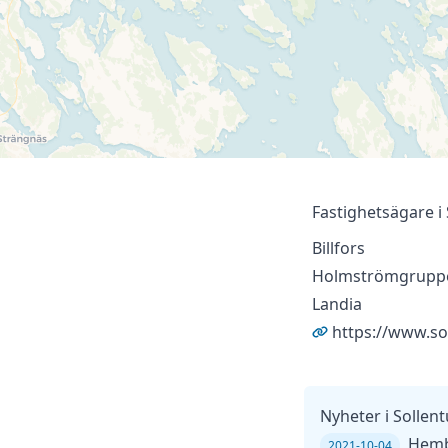
Fastighetsägare i
Billfors
Holmströmgrupp
Landia
https://www.so
Nyheter
i
Sollen
Hembl
2021-10-04