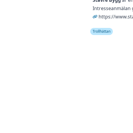
Stavre Bygg
är en
Intresseanmälan g
https://www.st
Trollhättan