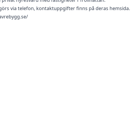
 privat hyresvärd med fastigheter i Trollhättan.
örs via telefon, kontaktuppgifter finns på deras hemsida.
avrebygg.se/