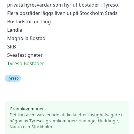
privata hyresvärdar som hyr ut bostäder i Tyresö.
Flera bostäder läggs även ut på
Stockholm Stads
Bostadsförmedling
.
Landia
Magnolia Bostad
SKB
Sveafastigheter
Tyresö Bostäder
Tyresö
Grannkommuner
Det kan även vara en idé att kolla efter fastighetsagare i
någon av
Tyresö
s
grannkomuner:
Haninge
,
Huddinge
,
Nacka
och
Stockholm