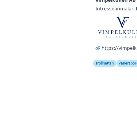
Vimpelkullen AB
Intresseanmälan 
https://vimpel
Trollhättan
Vänersbor